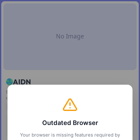
AIDN
Explora música original, contenido digital y aplicaciones
creadas por daniwell.
music
entertainment
creative
apps
Outdated Browser
Pricing
Platforms
Free
Web
Your browser is missing features required by