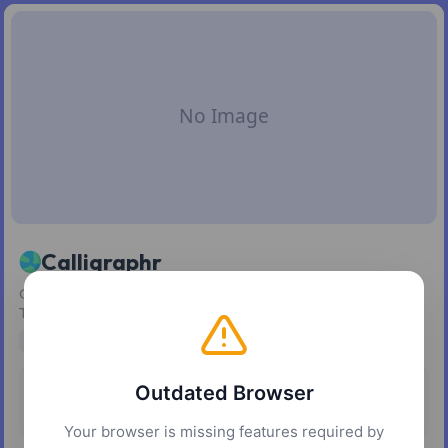
Calligraphr
Convierte tu letra manuscrita o caligrafía en una fuente
TTF/OTF lista para usar.
typography
Outdated Browser
Pricing
Platforms
Freemium
Web
Your browser is missing features required by