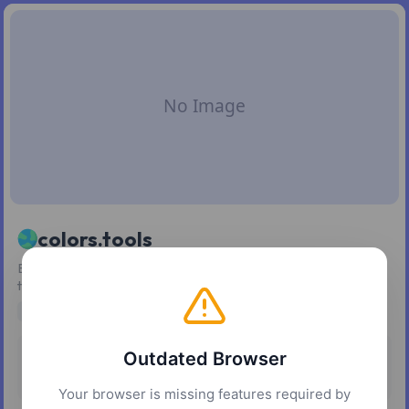
colors.tools
Explora armonías de color, ruedas de color, mezcladores,
tonos, tintes, sombras y temas de interfaz de usuario.
design
color tools
ui design
Outdated Browser
Pricing
Platforms
Free
Web
Your browser is missing features required by