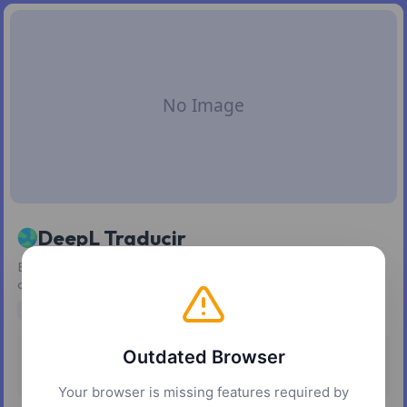
DeepL Traducir
Este servicio ofrece capacidades de traducción de textos y
documentos de alta precisión.
Translation
Language
AI
Productivity
Outdated Browser
Pricing
Platforms
Freemium
Web
Your browser is missing features required by