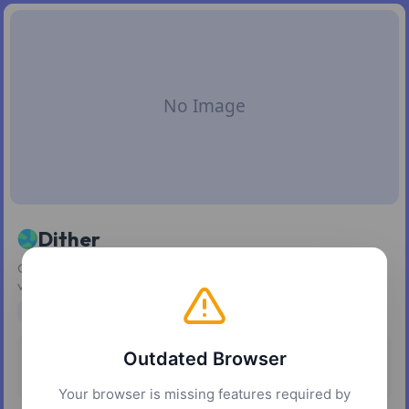
Dither
Convierte imágenes y degradados en patrones de tramado
vectorial escalables
design
vector
graphics
image-processing
Outdated Browser
Pricing
Platforms
Free
Web
Your browser is missing features required by