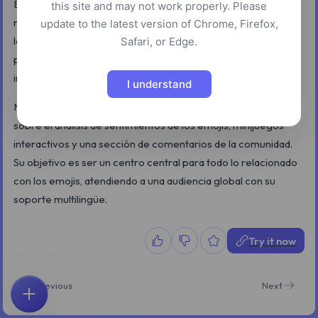
Esta plataforma funciona como un diccionario de emojis
this site and may not work properly. Please
multilingüe, ofreciendo una amplia gama de funciones para
update to the latest version of Chrome, Firefox,
los entusiastas de los emojis. Los usuarios pueden copiar y
Safari, or Edge.
pegar emojis fácilmente, verlos en varios formatos de
imagen y utilizar funciones de búsqueda avanzada.
I understand
Más allá del acceso básico, el sitio proporciona información
sobre el análisis de sentimientos de los emojis, minijuegos
interactivos y una sección de comentarios de la comunidad.
Su objetivo es ser un centro central para todo lo relacionado
con los emojis, atendiendo a una audiencia global con su
soporte multilingüe.
Try it now
Previous
Next
Inicio
Explorar
Buscar
Favoritos
Comentarios
Cuenta