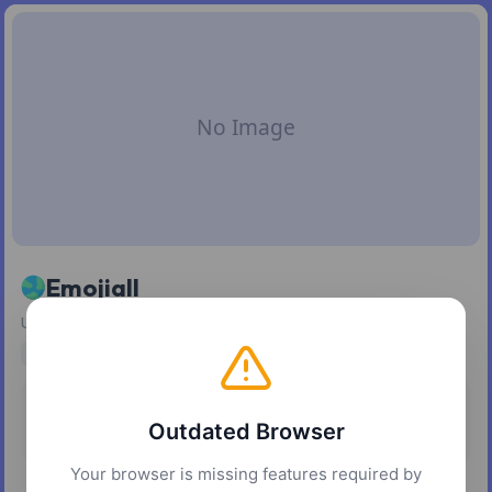
Emojiall
Un recurso en línea completo para explorar y utilizar emojis.
emojis
dictionary
language
communication
Pricing
Platforms
Outdated Browser
Freemium
Web
Your browser is missing features required by