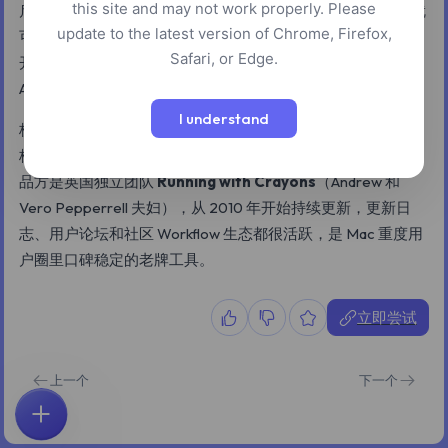
this site and may not work properly. Please
启动器替代系统自带的 Spotlight。一个热键唤出窗口后，你就
update to the latest version of Chrome, Firefox,
可以打开应用、搜索文件、做简单计算、调用剪贴板历史、展
Safari, or Edge.
开文本片段，或者运行自定义 Workflow——把 Shell 脚本、
AppleScript 和网页操作串成一条流水线。
I understand
核心启动器免费；付费的
Powerpack
解锁 Workflow、剪贴
板历史、文本片段、1Password 集成以及 iOS 端远程控制。出
品方是英国独立团队
Running with Crayons
（Andrew 和
Vero Pepperrell 夫妇），从 2010 年开始持续更新，更新日
志、用户论坛和社区 Workflow 生态都很活跃，是 Mac 重度用
户圈里口碑稳定的老牌工具。
立即尝试
上一个
下一个
首页
探索
搜索
收藏
反馈
账户