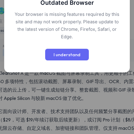
Outdated Browser
CleanShot X
Your browser is missing features required by this
在 Mac 上截图、录屏、标注，并通过云端快速分享。
site and may not work properly. Please update to
the latest version of Chrome, Firefox, Safari, or
screen recording
Edge.
定价
平台
付费
macOS
I understand
CleanShot X 是一款 macOS 截图与屏幕录制工具，用更
50 多项特性，包括滚动截图、屏幕录制、GIF 导出、OCR、
可选的云上传，可一键生成短链分享。整套截图、视频和 GIF 
对 Apple Silicon 与较新 macOS 做了优化。
它面向设计师、开发者、技术支持团队以及任何频繁分享截图的
（$29，可选 $19/年续订获取后续更新），或订阅 Pro 计划（
无限云存储、自定义域名、加密链接和团队管理。仅支持 macOS，