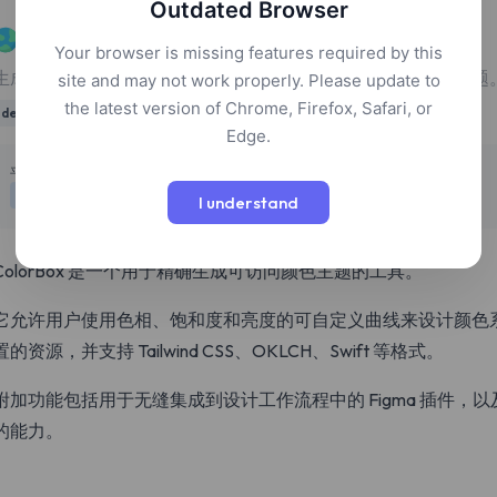
Outdated Browser
ColorBox
Your browser is missing features required by this
生成具有色相、饱和度和亮度的可自定义曲线的可访问颜色主题
site and may not work properly. Please update to
the latest version of Chrome, Firefox, Safari, or
design
development
tools
Edge.
定价
平台
免费
网页
I understand
ColorBox 是一个用于精确生成可访问颜色主题的工具。
它允许用户使用色相、饱和度和亮度的可自定义曲线来设计颜色
置的资源，并支持 Tailwind CSS、OKLCH、Swift 等格式。
附加功能包括用于无缝集成到设计工作流程中的 Figma 插件，以
的能力。