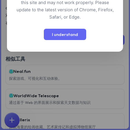
this site and may not work properly. Please
dCode 是一个通用的网站，用于破译密码信息，玩转文字游
update to the latest version of Chrome, Firefox,
戏，解开谜题，寻宝，以及解开寻宝游戏。它提供免费工具，
Safari, or Edge.
在游戏、数学、谜题、寻宝和日常问题解决方面都很有帮助。
I understand
立即尝试
相似工具
Neal.fun
探索游戏、可视化和互动体验。
WorldWide Telescope
通过基于 Web 的界面展示和探索天文数据与知识
Gallerix
首页
探索
搜索
收藏
反馈
账户
探索海量的绘画收藏、艺术家传记和虚拟博物馆展厅