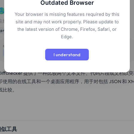
Outdated Browser
Diffchecker
Your browser is missing features required by this
在线或离线比较文本、文件和代码以识别差异。
site and may not work properly. Please update to
the latest version of Chrome, Firefox, Safari, or
productivity
utilities
development
Edge.
定价
平台
免费
网页
Windows
macOS
I understand
Diffchecker 提供了一种比较两个文本文件、代码片段或文
即使用的在线工具和一个桌面应用程序，用于对包括 JSON 和 X
线比较。
相似工具