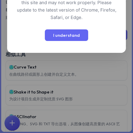
Dither 允许用户将图像和渐变转换为各种矢量抖动图案，包括
this site and may not work properly. Please
Bayer、半色调、点和线。该工具支持将最终结果导出为 SVG
update to the latest version of Chrome, Firefox,
Safari, or Edge.
或 PNG 文件。
立即尝试
I understand
相似工具
Curve Text
在曲线路径或圆形上创建并自定义文本。
Shake it to Shape it
为设计项目生成并定制优质 SVG 图形
ASCIInator
通过 PNG、SVG 和 TXT 导出选项，从图像创建高质量的 ASCII 艺
首页
探索
搜索
收藏
反馈
账户
术。