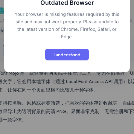
Outdated Browser
Font Mojo
Your browser is missing features required by this
在浏览器里同时预览和对比本地字体与 Google Fonts，轻松选字
site and may not work properly. Please update to
the latest version of Chrome, Firefox, Safari, or
typography
Edge.
定价
平台
免费
网页
I understand
Font Mojo 是一款轻量的网页端字体管理工具，专为在做品牌、
段文字，它会用本地字体（通过 Local Font Access API 调用）以
来，让你在同一个页面里横向比较几十种字体。
支持按名称、风格或标签筛选，把喜欢的字体存进收藏夹，自由
效果导出为透明背景的高清 PNG。界面非常克制，无需注册和
哪一款字体。