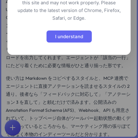
Agentation は
で導入できるオーバーレイで、
npm install
this site and may not work properly. Please
UI への視覚的なフィードバックを Claude Code、Cursor、
update to the latest version of Chrome, Firefox,
Codex などの AI コーディングエージェント向けに構造化コ
Safari, or Edge.
ンテキストに変換します。ローカル開発サーバーでツールバ
ーを起動し、好きな要素をクリックしてメモを書くと、CSS
I understand
セレクタ、ソースファイルのパス、React コンポーネントツ
リー、computed style、そして書き込んだ意図を含んだペイ
ロードを出力してくれます。エージェントが「該当の一行」
にたどり着くために必要な情報がひと通り揃った形です。
使い方は Markdown をコピペするスタイルと、MCP 連携で
エージェントに直接アノテーションを読ませるスタイルの 2
通り。後者なら「フィードバックに対応して」「アノテーシ
ョン 3 を直して」と頼むだけで済みます。公開済みの
Annotation Format Schema (AFS)、Webhook、API も用意さ
れていて、トップページ自体がツールバー起動状態の動くデ
モになっているところからも、マーケティング用の張りぼて
ホーム
探索
検索
お気に入り
フィードバック
アカウント
ではなく本物のインディーツールだと分かります。