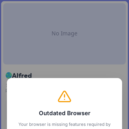
Alfred
ショートカット一発でアプリ起動、ワークフロー実行、Mac
内検索までこなすランチャー。
Pricing
Platforms
Outdated Browser
Freemium
macOS
Your browser is missing features required by