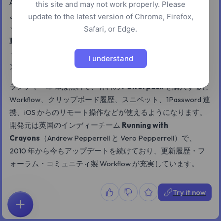
Alfred は macOS 用の老舗ランチャーアプリで、Spotlight を
this site and may not work properly. Please
より速く高機能なキーボード操作に置き換えてくれます。ホ
update to the latest version of Chrome, Firefox,
ットキーで呼び出した小さなウィンドウから、アプリの起
Safari, or Edge.
動、ファイル検索、簡易計算、クリップボード履歴、スニペ
ット展開、シェルスクリプトや AppleScript や Web アクショ
I understand
ンを組み合わせた自作 Workflow の実行までこなせます。
ランチャー本体は無料で、有料の
Powerpack
を購入すると
Workflow、クリップボード履歴、スニペット、1Password 連
携、iOS からのリモート操作などが使えるようになります。
開発元は英国のインディーチーム
Running with
Crayons
（Andrew Pepperrell と Vero Pepperrell）で、
2010 年から今もアップデートを続けており、更新履歴・フ
ォーラム・コミュニティ製 Workflow が充実しています。
Try it now
ホーム
探索
検索
お気に入り
フィードバック
アカウント