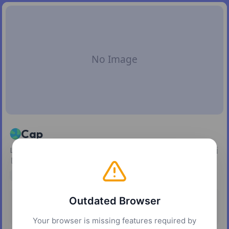
Cap
Loom のオープンソース版的存在。きれいな UI でサッと録画
して、リンクで共有できる。
open source
open-source
screen recording
Outdated Browser
Pricing
Platforms
Freemium
macOS
Windows
Your browser is missing features required by