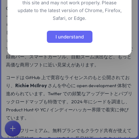
this site and may not work properly. Please
Cap は macOS と Windows 向けのオープンソース画面録画ツ
update to the latest version of Chrome, Firefox,
ールで、Loom の洗練されたオルタナティブとして位置づけ
Safari, or Edge.
られています。画面・ウェブカム・マイクをまとめて録画
し、Cap のクラウドにアップロードしてリンク共有すること
I understand
も、ローカルに高品質 MP4 として書き出すこともできま
す。開発系ツールとしてはかなり整った UI で、コンパクトな
録画バー、スマートカーソル、自動ズーム演出など、もっと
高価な商用ソフトに近い見栄えがあります。
コードは GitHub 上で寛容なライセンスのもと公開されてお
り、
Richie McIlroy
さんを中心に open development 体制で
進められています。Twitter での頻繁なアップデートとパブリ
ックロードマップも特徴です。2024 年にシードを調達し、
Product Hunt や YC / インディーハッカー界隈で着実に伸び
ています。
価格はフリーミアム。無料プランでもクラウド共有が使えて
ホーム
探索
検索
お気に入り
フィードバック
アカウント
十分実用的で、Cap Pro にすると長尺録画、カスタムドメイ