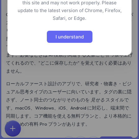
this site and may not work properly. Please
update to the latest version of Chrome, Firefox,
Constella は、フォルダやリストではなく無限の視覚キャンバ
Safari, or Edge.
スにすべてを並べていく、グラフ型のセカンドブレインアプ
リです。ノートを書いたりファイルやスクリーンショットを
I understand
放り込んだりすると、既存のノートとの関連を自動で提案し
てくれるので、近いアイデア同士が自然と寄り集まっていき
ます。必要なときは AI 検索が関連する文脈ごと引っ張り上げ
てくれるので、"どこに保存したか" を覚えておく必要はあり
ません。
ローカルファースト設計のアプリで、研究者・物書き・ビジ
ュアル思考タイプのユーザーに向いています。タグの裏に隠
さず、ノート同士のつながりそのものを
見せる
スタイルで
す。macOS、Windows、iOS、Android に対応し、端末間で
同期します。コア機能を使える無料プランと、より本格的に
使うための有料 Pro プランがあります。
ホーム
探索
検索
お気に入り
フィードバック
アカウント