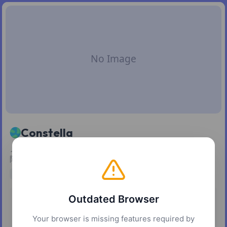
Constella
ノート・ファイル・アイデアを自動的につないでくれる、無
限キャンバスのビジュアル "セカンドブレイン"。
AI Tools
Outdated Browser
Platforms
Pricing
macOS
Windows
iOS
Freemium
Your browser is missing features required by
Android
Web