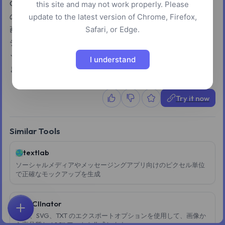
Coolorsは、デザイナーが配色を作成、探索、管理するため
this site and may not work properly. Please
の一連のツールを提供します。ユーザーはパレットの生成、
update to the latest version of Chrome, Firefox,
Safari, or Edge.
画像からの色抽出、コントラスト比の確認、さまざまなコン
テキストでのパレットの可視化が可能です。また、このプラ
ットフォームにはグラデーション作成や画像変換の機能も含
I understand
まれています。
Try it now
Similar Tools
textlab
ソーシャルメディアやメッセージングアプリ向けのピクセル単位
で正確なモックアップを生成
ASCIInator
ホーム
探索
検索
お気に入り
フィードバック
アカウント
PNG、SVG、TXT のエクスポートオプションを使用して、画像か
ら高品質な ASCII アートを作成します。