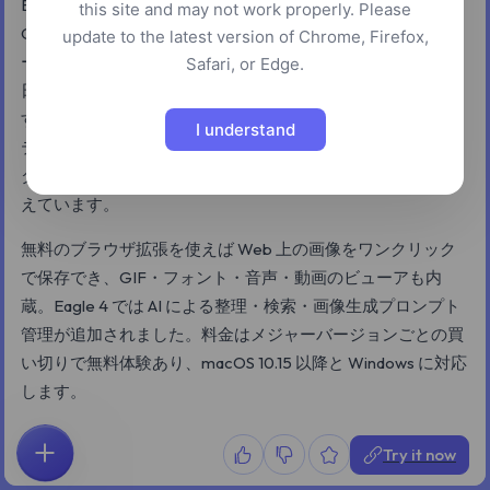
Eagle は、スクリーンショット、写真、モックアップ、
this site and may not work properly. Please
GIF、フォント、音声・動画クリップ、パッケージ参考、ム
update to the latest version of Chrome, Firefox,
ードボードの断片など、デザイナーやイラストレーターが
Safari, or Edge.
日々ためこむ大量のリファレンスを 1 つのライブラリで管理
するためのデスクトップアプリです。ウェブやファイルシス
I understand
テムからドラッグ&ドロップで取り込み、スマートフォル
ダ、タグ、カラーフィルタ、メタデータの全文検索などを備
えています。
無料のブラウザ拡張を使えば Web 上の画像をワンクリック
で保存でき、GIF・フォント・音声・動画のビューアも内
蔵。Eagle 4 では AI による整理・検索・画像生成プロンプト
管理が追加されました。料金はメジャーバージョンごとの買
い切りで無料体験あり、macOS 10.15 以降と Windows に対応
します。
Try it now
ホーム
探索
検索
お気に入り
フィードバック
アカウント