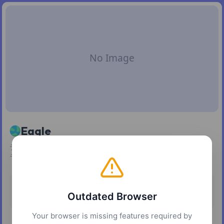
Eagle
デザイナー向けに作られた、参考画像や素材を 1 つのライブ
ラリにまとめて管理できるデスクトップアプリ。
Pricing
Platforms
Outdated Browser
Paid
macOS
Windows
Your browser is missing features required by