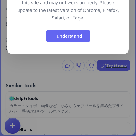
this site and may not work properly. Please
etiketは、バーコードとQRコード用の依存関係のないSVGジ
update to the latest version of Chrome, Firefox,
ェネレーターです。Code 128、EAN-13、UPC-Aを含む20種
Safari, or Edge.
類以上の形式に加え、スタイリッシュなQRコードをサポー
トしています。ユーザーは高さ、幅、色、回転などの外観設
I understand
定をカスタマイズし、生成されたSVGファイルをコピーまた
はダウンロードできます。
Try it now
Similar Tools
delphitools
カラー・タイポ・画像など、小さなウェブツールを集めたプライ
バシー重視の無料ツールボックス。
Stellaris
ホーム
探索
検索
お気に入り
フィードバック
アカウント