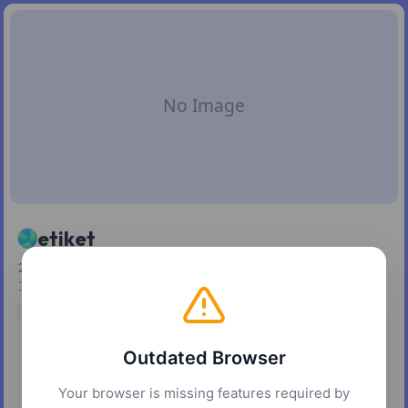
etiket
20種類以上の形式でSVGバーコードとQRコードを生成・カ
スタマイズ。
developer tools
design tools
utilities
Outdated Browser
Pricing
Platforms
Free
Web
Your browser is missing features required by