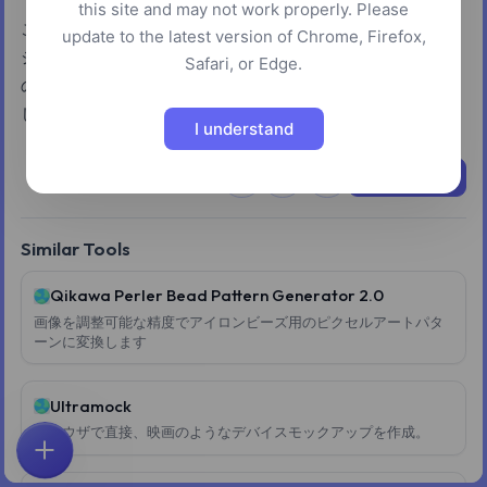
this site and may not work properly. Please
このツールはLABカラー空間を使用して、鮮やかなグラデー
update to the latest version of Chrome, Firefox,
ションを生成します。さまざまなクリエイティブな取り組み
Safari, or Edge.
のための美しい色の組み合わせを見つける強力な方法を提供
します。
I understand
Try it now
Similar Tools
Qikawa Perler Bead Pattern Generator 2.0
画像を調整可能な精度でアイロンビーズ用のピクセルアートパタ
ーンに変換します
Ultramock
ブラウザで直接、映画のようなデバイスモックアップを作成。
ホーム
探索
検索
お気に入り
フィードバック
アカウント